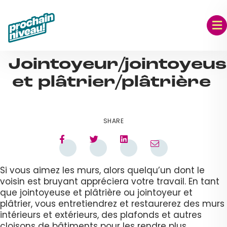
Skip
to
content
SEP 06, 2023
Jointoyeur/jointoyeu
et plâtrier/plâtrière
SHARE
Si vous aimez les murs, alors quelqu’un dont le
voisin est bruyant appréciera votre travail. En tant
que jointoyeuse et plâtrière ou jointoyeur et
plâtrier, vous entretiendrez et restaurerez des murs
intérieurs et extérieurs, des plafonds et autres
cloisons de bâtiments pour les rendre plus