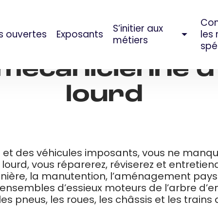
Co
S’initier aux
s ouvertes
Exposants
les
SEP 07, 2023
métiers
spé
mécanicienne d
lourd
s et des véhicules imposants, vous ne manque
rd, vous réparerez, réviserez et entretiend
n minière, la manutention, l’aménagement pays
ensembles d’essieux moteurs de l’arbre d’ent
es pneus, les roues, les châssis et les train