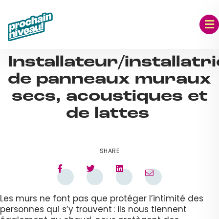
Skip
to
content
SEP 06, 2023
Installateur/installatr
de panneaux muraux
secs, acoustiques et
de lattes
SHARE
Les murs ne font pas que protéger l’intimité des
personnes qui s’y trouvent : ils nous tiennent