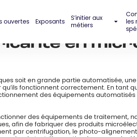
Co
S’initier aux
s ouvertes
Exposants
les
SEP 07, 2023
métiers
spé
ricante en mic
iques soit en grande partie automatisée, une
qu’ils fonctionnent correctement. En tant q
nctionnement des équipements automatisés uti
 fonctionner des équipements de traitement
, afin de fabriquer des produits microélec
ment par centrifugation, le photo-alignement