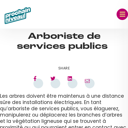
Skip
to
content
SEP 07, 2023
Arboriste de
services publics
SHARE
Les arbres doivent être maintenus à une distance
sûre des installations électriques. En tant
qu’arboriste de services publics, vous élaguerez,
manipulerez ou déplacerez les branches d’arbres
et la végétation ligneuse qui se trouvent à
proximité ou qui pourraient entrer en contact avec